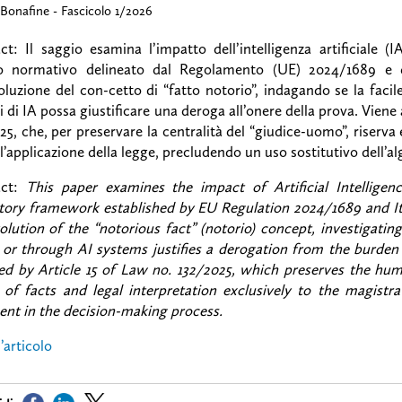
 Bonafine
Fascicolo 1/2026
ct: Il saggio esamina l’impatto dell’intelligenza artificiale (I
o normativo delineato dal Regolamento (UE) 2024/1689 e dal
voluzione del con-cetto di “fatto notorio”, indagando se la facil
 di IA possa giustificare una deroga all’onere della prova. Viene ap
25, che, per preservare la centralità del “giudice-uomo”, riserva
e l’applicazione della legge, precludendo un uso sostitutivo dell’a
act:
This paper examines the impact of Artificial Intelligenc
tory framework established by EU Regulation 2024/1689 and It
olution of the “notorious fact” (notorio) concept, investigatin
 or through AI systems justifies a derogation from the burden 
d by Article 15 of Law no. 132/2025, which preserves the huma
of facts and legal interpretation exclusively to the magist
nt in the decision-making process.
’articolo