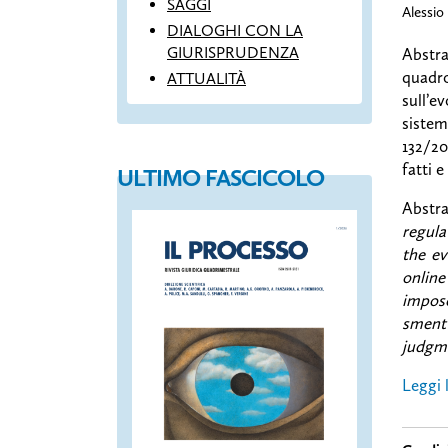
SAGGI
Alessio
DIALOGHI CON LA
GIURISPRUDENZA
Abstra
quadr
ATTUALITÀ
sull’e
sistemi
132/20
fatti 
ULTIMO FASCICOLO
Abstr
regula
the ev
online
impose
sment 
judgme
Leggi l