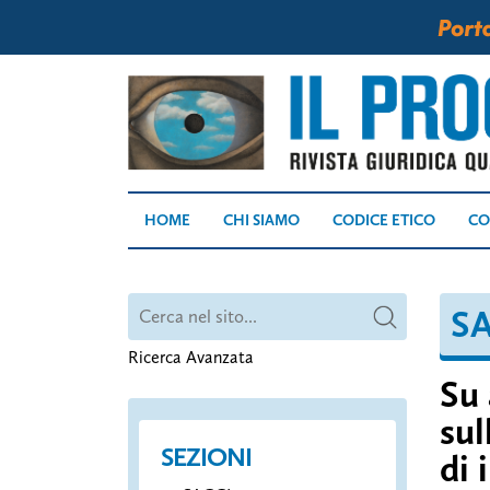
HOME
CHI SIAMO
CODICE ETICO
CO
S
Ricerca Avanzata
Su 
sul
SEZIONI
di 